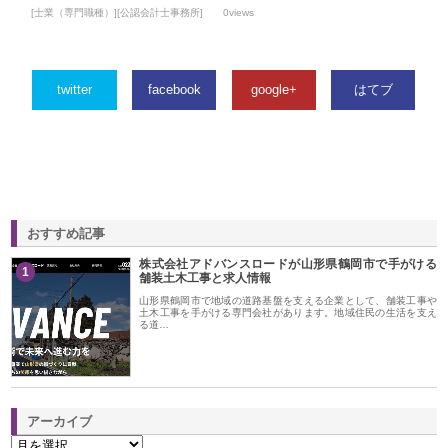
[士業（専門職種）][公認会計士事務所]
0views
twitter
facebook
google+
はてブ
おすすめ記事
株式会社アドバンスロードが山形県鶴岡市で手がける
1
舗装土木工事と求人情報
山形県鶴岡市で地域の道路基盤を支える企業として、舗装工事や
土木工事を手がける専門会社があります。地域住民の生活を支え
る道…
アーカイブ