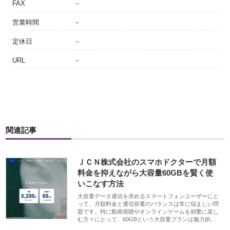
FAX
－
営業時間
－
定休日
－
URL
－
関連記事
ＪＣＮ株式会社のスマホドクターで月額
料金を抑えながら大容量60GBを賢く使
いこなす方法
大容量データ通信を求めるスマートフォンユーザーにと
って、月額料金と通信容量のバランスは常に悩ましい問
題です。特に動画視聴やオンラインゲームを頻繁に楽し
む方々にとって、60GBという大容量プランは魅力的…