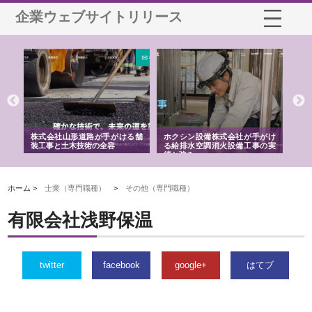
企業ウェブサイトリリース
ける舗
ホクシン設備株式会社が手がけ
株式会社東京シー・エム・シー
る給排水空調消火設備工事の実
のGISインフラ管理システム導
績と強み
入メリット
由
ホーム >
士業（専門職種）
>
その他（専門職種）
有限会社浅野保温
twitter
facebook
google+
はてブ