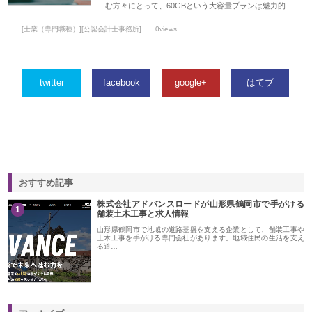
む方々にとって、60GBという大容量プランは魅力的…
[士業（専門職種）][公認会計士事務所]
0views
twitter
facebook
google+
はてブ
おすすめ記事
株式会社アドバンスロードが山形県鶴岡市で手がける
1
舗装土木工事と求人情報
山形県鶴岡市で地域の道路基盤を支える企業として、舗装工事や
土木工事を手がける専門会社があります。地域住民の生活を支え
る道…