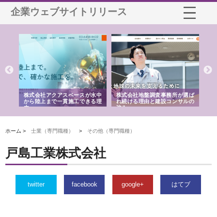
企業ウェブサイトリリース
シー
株式会社アクアスペースが水中
株式会社地盤調査事務所が選ば
株
ム導
から陸上まで一貫施工できる理
れ続ける理由と建設コンサルの
ス
由
強み
ホーム >
士業（専門職種）
>
その他（専門職種）
戸島工業株式会社
twitter
facebook
google+
はてブ