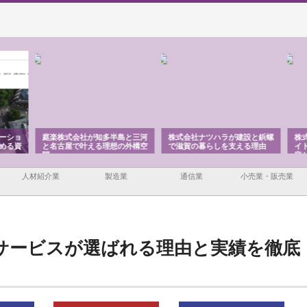
ーショ
庭楽株式会社が知多半島と三河
株式会社ナツハラが建設と鋲螺
株式
める資
と名古屋で叶える理想の外構空
で滋賀の暮らしを支える理由
イト
間
容と
人材紹介業
製造業
通信業
小売業・販売業
サービスが選ばれる理由と実績を徹底