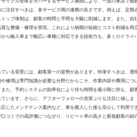
フサイクル全体をカバーするサービス展開により、一度の来店で複
特に注目すべきは、各サービス間の連携の良さです。例えば、定期
ストップ体制は、顧客の時間と手間を大幅に削減します。また、自
品質な整備・修理を実現。これにより納期の短縮とコスト削減を両
車から輸入車まで幅広い車種に対応できる技術力も、多くのドライ
れている背景には、顧客第一の姿勢があります。特筆すべきは、透
備や修理は専門知識が必要な分野だからこそ、作業内容や費用につ
。また、予約システムの効率化により待ち時間を最小限に抑え、顧
れています。さらに、アフターフォローの充実ぶりも注目に値しま
に応じたメンテナンス案内など、車を購入した後も安心して利用で
が口コミでの高評価につながり、リピート率の高さと新規顧客の紹