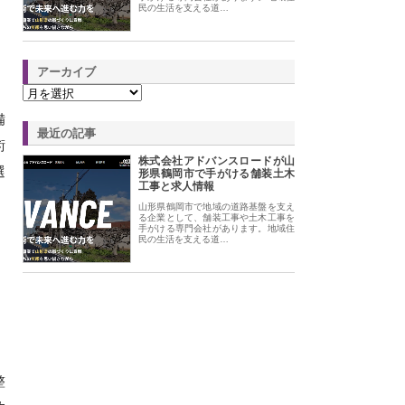
民の生活を支える道…
アーカイブ
備
最近の記事
術
株式会社アドバンスロードが山
選
形県鶴岡市で手がける舗装土木
工事と求人情報
山形県鶴岡市で地域の道路基盤を支え
る企業として、舗装工事や土木工事を
手がける専門会社があります。地域住
民の生活を支える道…
整