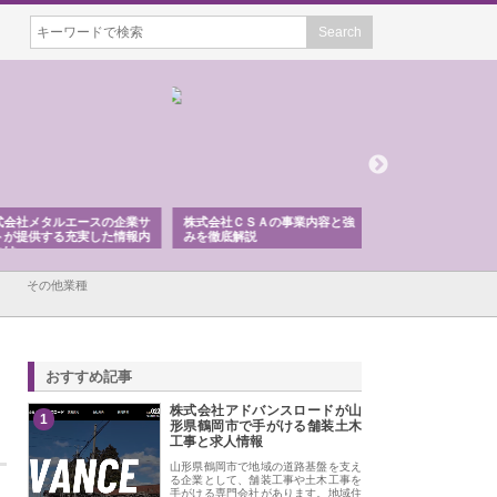
会社メタルエースの企業サ
株式会社ＣＳＡの事業内容と強
株式会社山形道路が
が提供する充実した情報内
みを徹底解説
装工事と土木技術の
は
その他業種
おすすめ記事
株式会社アドバンスロードが山
1
形県鶴岡市で手がける舗装土木
工事と求人情報
山形県鶴岡市で地域の道路基盤を支え
る企業として、舗装工事や土木工事を
手がける専門会社があります。地域住