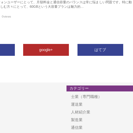
フォンユーザーにとって、月額料金と通信容量のバランスは常に悩ましい問題です。特に動
しむ方々にとって、60GBという大容量プランは魅力的…
0views
google+
はてブ
カテゴリー
士業（専門職種）
運送業
人材紹介業
製造業
通信業