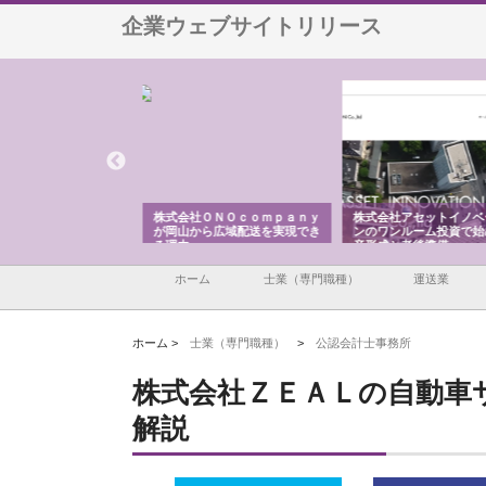
企業ウェブサイトリリース
翔栄が草津市で担う建
株式会社ＯＮＯｃｏｍｐａｎｙ
株式会社アセットイノベ
事の現場力と信頼性
が岡山から広域配送を実現でき
ンのワンルーム投資で始
る理由
産形成と老後準備
ホーム
士業（専門職種）
運送業
ホーム >
士業（専門職種）
>
公認会計士事務所
株式会社ＺＥＡＬの自動車
解説