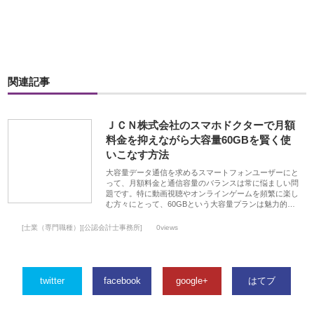
関連記事
ＪＣＮ株式会社のスマホドクターで月額
料金を抑えながら大容量60GBを賢く使
いこなす方法
大容量データ通信を求めるスマートフォンユーザーにと
って、月額料金と通信容量のバランスは常に悩ましい問
題です。特に動画視聴やオンラインゲームを頻繁に楽し
む方々にとって、60GBという大容量プランは魅力的…
[士業（専門職種）][公認会計士事務所]
0views
twitter
facebook
google+
はてブ