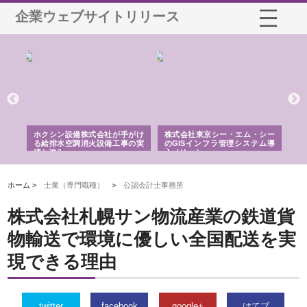
企業ウェブサイトリリース
る舗
ホクシン設備株式会社が手がけ
株式会社東京シー・エム・シー
株
る給排水空調消火設備工事の実
のGISインフラ管理システム導
か
績と強み
入メリット
由
ホーム >
士業（専門職種）
>
公認会計士事務所
株式会社札幌サン物流産業の鉄道貨
物輸送で環境に優しい全国配送を実
現できる理由
twitter
facebook
google+
はてブ