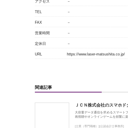
アクセス
－
TEL
－
FAX
－
営業時間
－
定休日
－
URL
https://www.laser-matsushita.co.jp/
関連記事
ＪＣＮ株式会社のスマホド
大容量データ通信を求めるスマート
画視聴やオンラインゲームを頻繁に楽
[士業（専門職種）][公認会計士事務所]