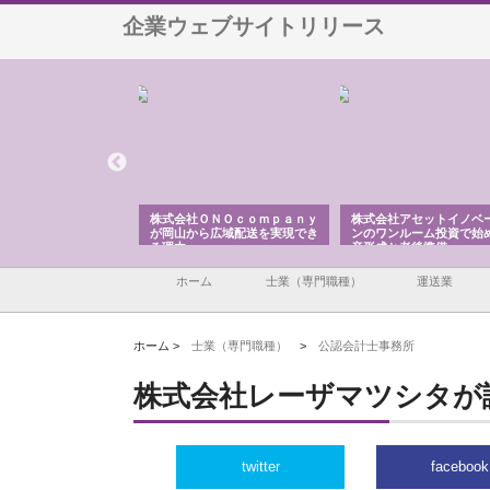
企業ウェブサイトリリース
翔栄が草津市で担う建
株式会社ＯＮＯｃｏｍｐａｎｙ
株式会社アセットイノベ
事の現場力と信頼性
が岡山から広域配送を実現でき
ンのワンルーム投資で始
る理由
産形成と老後準備
ホーム
士業（専門職種）
運送業
ホーム >
士業（専門職種）
>
公認会計士事務所
株式会社レーザマツシタが
twitter
facebook