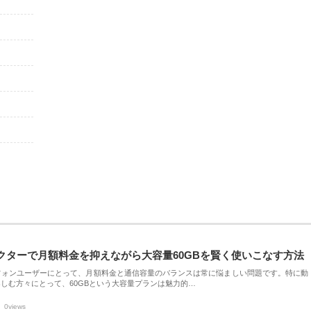
クターで月額料金を抑えながら大容量60GBを賢く使いこなす方法
フォンユーザーにとって、月額料金と通信容量のバランスは常に悩ましい問題です。特に動
しむ方々にとって、60GBという大容量プランは魅力的…
0views