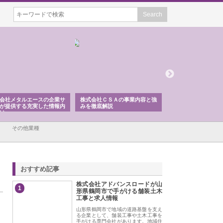
会社メタルエースの企業サ
株式会社ＣＳＡの事業内容と強
株式会社山形道路が
が提供する充実した情報内
みを徹底解説
装工事と土木技術の
は
その他業種
おすすめ記事
株式会社アドバンスロードが山
1
形県鶴岡市で手がける舗装土木
工事と求人情報
山形県鶴岡市で地域の道路基盤を支え
る企業として、舗装工事や土木工事を
手がける専門会社があります。地域住