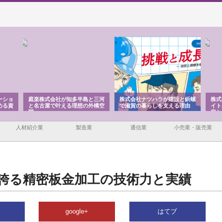
ーショ
庭楽株式会社が知多半島と三河
株式会社ナツハラが建設と鋲螺
株式
める資
と名古屋で叶える理想の外構空
で滋賀の暮らしを支える理由
イト
間
容と
人材紹介業
製造業
通信業
小売業・販売業
誇る精密板金加工の技術力と実績
google+
はてブ