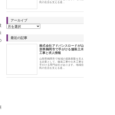
民の生活を支える道…
アーカイブ
技
株
最近の記事
の
株式会社アドバンスロードが山
形県鶴岡市で手がける舗装土木
工事と求人情報
山形県鶴岡市で地域の道路基盤を支え
る企業として、舗装工事や土木工事を
手がける専門会社があります。地域住
民の生活を支える道…
新
。