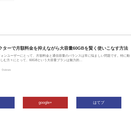
クターで月額料金を抑えながら大容量60GBを賢く使いこなす方法
フォンユーザーにとって、月額料金と通信容量のバランスは常に悩ましい問題です。特に動
しむ方々にとって、60GBという大容量プランは魅力的…
0views
google+
はてブ