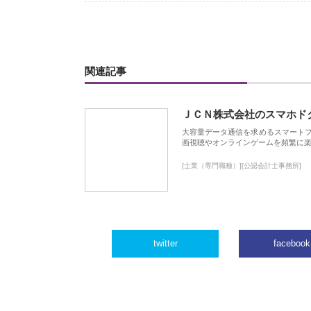
関連記事
ＪＣＮ株式会社のスマホド
大容量データ通信を求めるスマート
画視聴やオンラインゲームを頻繁に楽
[士業（専門職種）][公認会計士事務所]
twitter
facebook