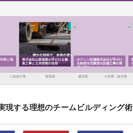
容と強
株式会社山形道路が手がける舗
ホクシン設備株式会社が手がけ
株式
装工事と土木技術の全容
る給排水空調消火設備工事の実
のG
績と強み
入メ
人材紹介業
製造業
通信業
小売業・販売業
実現する理想のチームビルディング術