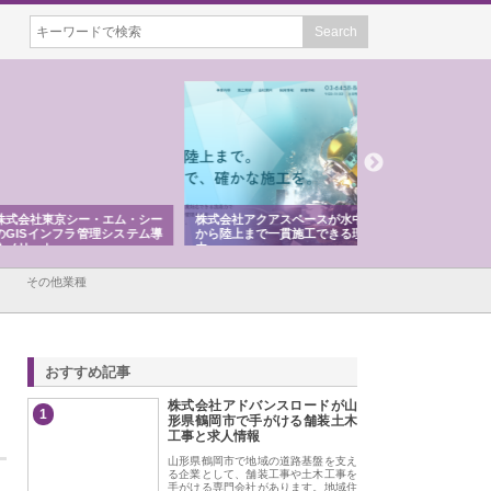
会社東京シー・エム・シー
株式会社アクアスペースが水中
株式会社地盤調査事
ISインフラ管理システム導
から陸上まで一貫施工できる理
れ続ける理由と建設
リット
由
強み
その他業種
おすすめ記事
株式会社アドバンスロードが山
1
形県鶴岡市で手がける舗装土木
工事と求人情報
山形県鶴岡市で地域の道路基盤を支え
る企業として、舗装工事や土木工事を
手がける専門会社があります。地域住