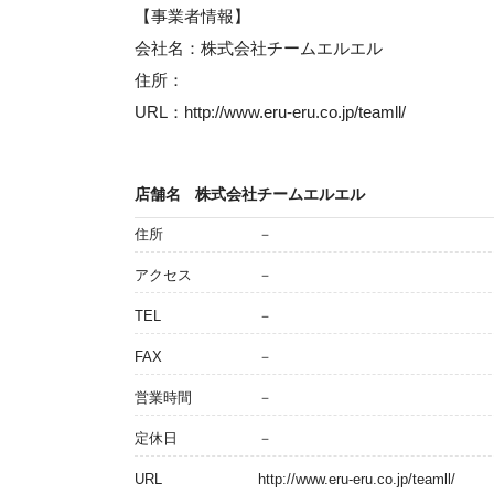
【事業者情報】
会社名：株式会社チームエルエル
住所：
URL：http://www.eru-eru.co.jp/teamll/
店舗名
株式会社チームエルエル
住所
－
アクセス
－
TEL
－
FAX
－
営業時間
－
定休日
－
URL
http://www.eru-eru.co.jp/teamll/