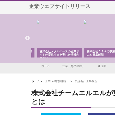
企業ウェブサイトリリース
ナツハラが建設と鋲螺
株式会社メタルエースの企業サ
株式会社ＣＳＡの事業内
暮らしを支える理由
イトが提供する充実した情報内
みを徹底解説
容とは
ホーム
士業（専門職種）
運送業
ホーム >
士業（専門職種）
>
公認会計士事務所
株式会社チームエルエルが
とは