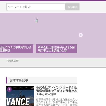
会社ＣＳＡの事業内容と強
株式会社山形道路が手がける舗
ホクシン設備株式会
徹底解説
装工事と土木技術の全容
る給排水空調消火設
績と強み
その他業種
おすすめ記事
株式会社アドバンスロードが山
1
形県鶴岡市で手がける舗装土木
工事と求人情報
山形県鶴岡市で地域の道路基盤を支え
る企業として、舗装工事や土木工事を
手がける専門会社があります。地域住