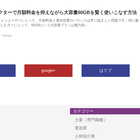
クターで月額料金を抑えながら大容量60GBを賢く使いこなす方法
フォンユーザーにとって、月額料金と通信容量のバランスは常に悩ましい問題です。特に動
しむ方々にとって、60GBという大容量プランは魅力的…
0views
google+
はてブ
カテゴリー
士業（専門職種）
運送業
人材紹介業