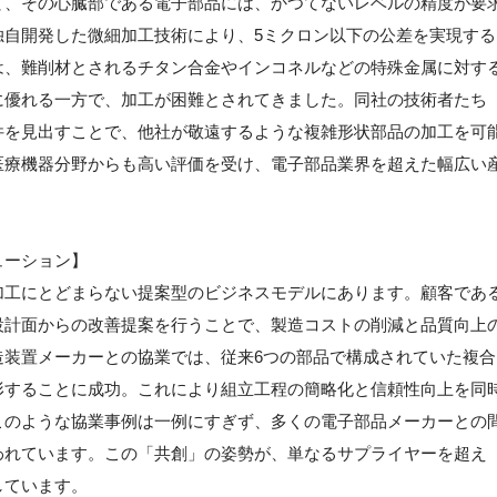
て、その心臓部である電子部品には、かつてないレベルの精度が要
独自開発した微細加工技術により、5ミクロン以下の公差を実現する
は、難削材とされるチタン合金やインコネルなどの特殊金属に対す
に優れる一方で、加工が困難とされてきました。同社の技術者たち
件を見出すことで、他社が敬遠するような複雑形状部品の加工を可
医療機器分野からも高い評価を受け、電子部品業界を超えた幅広い
ューション】
加工にとどまらない提案型のビジネスモデルにあります。顧客であ
設計面からの改善提案を行うことで、製造コストの削減と品質向上
造装置メーカーとの協業では、従来6つの部品で構成されていた複合
形することに成功。これにより組立工程の簡略化と信頼性向上を同
このような協業事例は一例にすぎず、多くの電子部品メーカーとの
われています。この「共創」の姿勢が、単なるサプライヤーを超え
しています。