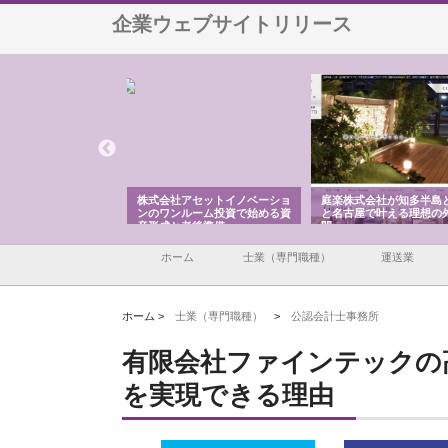
企業ウェブサイトリリース
ＯＮＯｃｏｍｐａｎｙ
株式会社アセットイノベーショ
庭楽株式会社が知多半島
ら広域配送を実現でき
ンのワンルーム投資で始める資
と名古屋で叶える理想の
産形成と老後準備
間
ホーム
士業（専門職種）
運送業
ホーム >
士業（専門職種）
>
公認会計士事務所
有限会社ファインテックの
を実現できる理由