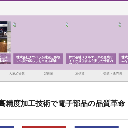
と三河
株式会社ナツハラが建設と鋲螺
株式会社メタルエースの企業サ
株式
外構空
で滋賀の暮らしを支える理由
イトが提供する充実した情報内
みを
容とは
人材紹介業
製造業
通信業
小売業・販売業
高精度加工技術で電子部品の品質革命