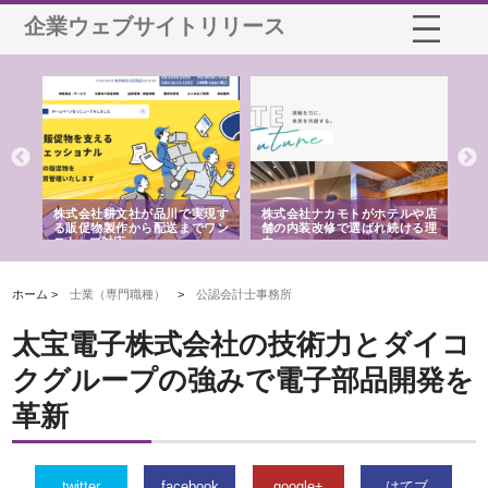
企業ウェブサイトリリース
ノー
株式会社耕文社が品川で実現す
株式会社ナカモトがホテルや店
株
の専
る販促物製作から配送までワン
舗の内装改修で選ばれ続ける理
れ
ストップ対応
由
強
ホーム >
士業（専門職種）
>
公認会計士事務所
太宝電子株式会社の技術力とダイコ
クグループの強みで電子部品開発を
革新
twitter
facebook
google+
はてブ