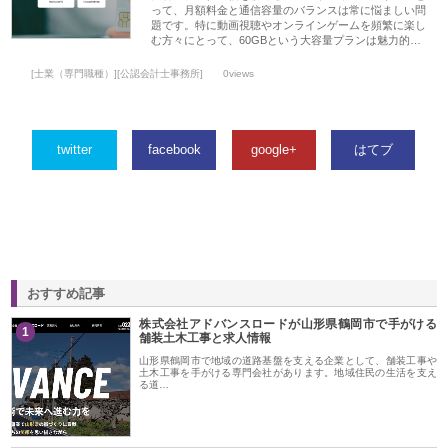
って、月額料金と通信容量のバランスは常に悩ましい問
題です。特に動画視聴やオンラインゲームを頻繁に楽し
む方々にとって、60GBという大容量プランは魅力的…
[士業（専門職種）][公認会計士事務所]
0views
twitter
facebook
google+
はてブ
おすすめ記事
株式会社アドバンスロードが山形県鶴岡市で手がける
1
舗装土木工事と求人情報
山形県鶴岡市で地域の道路基盤を支える企業として、舗装工事や
土木工事を手がける専門会社があります。地域住民の生活を支え
る道…