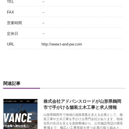
TEL
－
FAX
－
営業時間
－
定休日
－
URL
http://www.t-and-pw.com
関連記事
株式会社アドバンスロードが山形県鶴岡
市で手がける舗装土木工事と求人情報
山形県鶴岡市で地域の道路基盤を支える企業として、舗
装工事や土木工事を手がける専門会社があります。地域
住民の生活を支える道路整備から、公共施設周辺の環境
整備まで、幅広い工事実績を持つ企業の取り組みと、