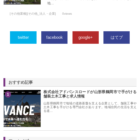
地…
[その他業種][その他_法人・企業]
0views
twitter
facebook
google+
はてブ
おすすめ記事
株式会社アドバンスロードが山形県鶴岡市で手がける
1
舗装土木工事と求人情報
山形県鶴岡市で地域の道路基盤を支える企業として、舗装工事や
土木工事を手がける専門会社があります。地域住民の生活を支え
る道…