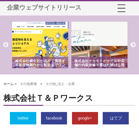
企業ウェブサイトリリース
ノー
株式会社耕文社が品川で実現す
株式会社ナカモトがホテルや店
株
の専
る販促物製作から配送までワン
舗の内装改修で選ばれ続ける理
れ
ストップ対応
由
強
ホーム >
その他業種
>
その他_法人・企業
株式会社Ｔ＆Ｐワークス
twitter
facebook
google+
はてブ