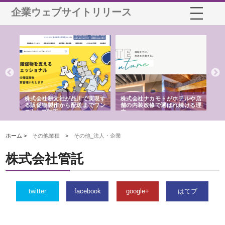
企業ウェブサイトリリース
ノー
株式会社耕文社が品川で実現す
株式会社ナカモトがホテルや店
株
の専
る販促物製作から配送までワン
舗の内装改修で選ばれ続ける理
れ
ストップ対応
由
強
ホーム >
その他業種
>
その他_法人・企業
株式会社管託
twitter
facebook
google+
はてブ