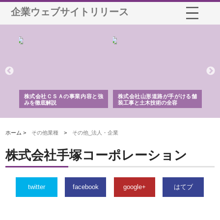
企業ウェブサイトリリース
業サ
株式会社ＣＳＡの事業内容と強
株式会社山形道路が手がける舗
ホ
報内
みを徹底解説
装工事と土木技術の全容
る
績
ホーム >
その他業種
>
その他_法人・企業
株式会社手塚コーポレーション
twitter
facebook
google+
はてブ