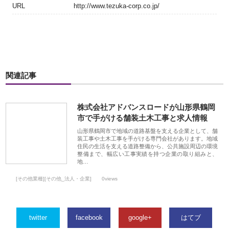
URL
http://www.tezuka-corp.co.jp/
関連記事
株式会社アドバンスロードが山形県鶴岡
市で手がける舗装土木工事と求人情報
山形県鶴岡市で地域の道路基盤を支える企業として、舗
装工事や土木工事を手がける専門会社があります。地域
住民の生活を支える道路整備から、公共施設周辺の環境
整備まで、幅広い工事実績を持つ企業の取り組みと、
地…
[その他業種][その他_法人・企業]
0views
twitter
facebook
google+
はてブ