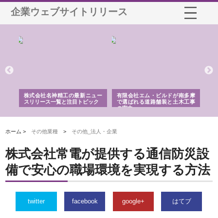
企業ウェブサイトリリース
選ば
株式会社名神精工の最新ニュー
有限会社エム・ビルドが南多摩
有
ルの
スリリース一覧と注目トピック
で選ばれる道路舗装と土木工事
ネ
の実力
ホーム >
その他業種
>
その他_法人・企業
株式会社常電が提供する通信防災設
備で安心の職場環境を実現する方法
twitter
facebook
google+
はてブ