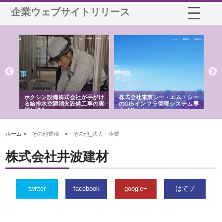
企業ウェブサイトリリース
る舗
ホクシン設備株式会社が手がけ
株式会社東京シー・エム・シー
株
る給排水空調消火設備工事の実
のGISインフラ管理システム導
か
績と強み
入メリット
由
ホーム >
その他業種
>
その他_法人・企業
株式会社井波建材
twitter
facebook
google+
はてブ