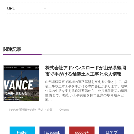
URL
－
関連記事
株式会社アドバンスロードが山形県鶴岡
市で手がける舗装土木工事と求人情報
山形県鶴岡市で地域の道路基盤を支える企業として、舗
装工事や土木工事を手がける専門会社があります。地域
住民の生活を支える道路整備から、公共施設周辺の環境
整備まで、幅広い工事実績を持つ企業の取り組みと、
地…
[その他業種][その他_法人・企業]
0views
twitter
facebook
google+
はてブ