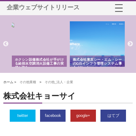
企業ウェブサイトリリース
る舗
ホクシン設備株式会社が手がけ
株式会社東京シー・エム・シー
株
る給排水空調消火設備工事の実
のGISインフラ管理システム導
か
績と強み
入メリット
由
ホーム >
その他業種
>
その他_法人・企業
株式会社キョーサイ
twitter
facebook
google+
はてブ