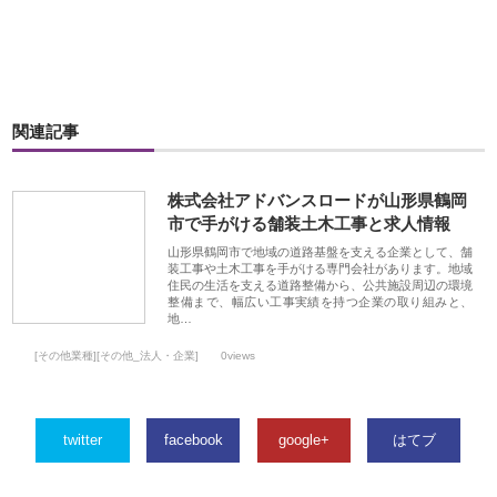
関連記事
株式会社アドバンスロードが山形県鶴岡
市で手がける舗装土木工事と求人情報
山形県鶴岡市で地域の道路基盤を支える企業として、舗
装工事や土木工事を手がける専門会社があります。地域
住民の生活を支える道路整備から、公共施設周辺の環境
整備まで、幅広い工事実績を持つ企業の取り組みと、
地…
[その他業種][その他_法人・企業]
0views
twitter
facebook
google+
はてブ