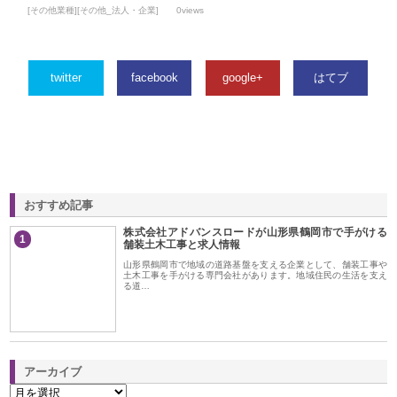
[その他業種][その他_法人・企業]
0views
twitter
facebook
google+
はてブ
おすすめ記事
株式会社アドバンスロードが山形県鶴岡市で手がける
1
舗装土木工事と求人情報
山形県鶴岡市で地域の道路基盤を支える企業として、舗装工事や
土木工事を手がける専門会社があります。地域住民の生活を支え
る道…
アーカイブ