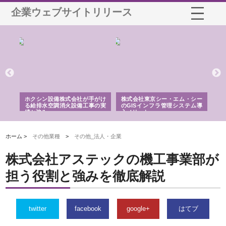
企業ウェブサイトリリース
る舗
ホクシン設備株式会社が手がけ
株式会社東京シー・エム・シー
株
る給排水空調消火設備工事の実
のGISインフラ管理システム導
か
績と強み
入メリット
由
ホーム >
その他業種
>
その他_法人・企業
株式会社アステックの機工事業部が
担う役割と強みを徹底解説
twitter
facebook
google+
はてブ