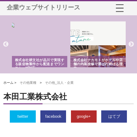
企業ウェブサイトリリース
ノー
株式会社耕文社が品川で実現す
株式会社ナカモトがホテルや店
株
の専
る販促物製作から配送までワン
舗の内装改修で選ばれ続ける理
れ
ストップ対応
由
強
ホーム >
その他業種
>
その他_法人・企業
本田工業株式会社
twitter
facebook
google+
はてブ