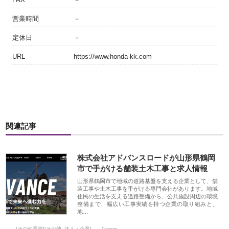
営業時間
－
定休日
－
URL
https://www.honda-kk.com
関連記事
株式会社アドバンスロードが山形県鶴岡
市で手がける舗装土木工事と求人情報
山形県鶴岡市で地域の道路基盤を支える企業として、舗
装工事や土木工事を手がける専門会社があります。地域
住民の生活を支える道路整備から、公共施設周辺の環境
整備まで、幅広い工事実績を持つ企業の取り組みと、
地…
[その他業種][その他_法人・企業]
0views