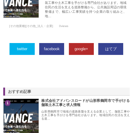
装工事や土木工事を手がける専門会社があります。地域
住民の生活を支える道路整備から、公共施設周辺の環境
整備まで、幅広い工事実績を持つ企業の取り組みと、
地…
[その他業種][その他_法人・企業]
0views
twitter
facebook
google+
はてブ
おすすめ記事
株式会社アドバンスロードが山形県鶴岡市で手がける
1
舗装土木工事と求人情報
山形県鶴岡市で地域の道路基盤を支える企業として、舗装工事や
土木工事を手がける専門会社があります。地域住民の生活を支え
る道…