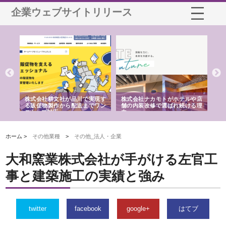
企業ウェブサイトリリース
ノー
株式会社耕文社が品川で実現す
株式会社ナカモトがホテルや店
株
の専
る販促物製作から配送までワン
舗の内装改修で選ばれ続ける理
れ
ストップ対応
由
強
ホーム >
その他業種
>
その他_法人・企業
大和窯業株式会社が手がける左官工
事と建築施工の実績と強み
twitter
facebook
google+
はてブ