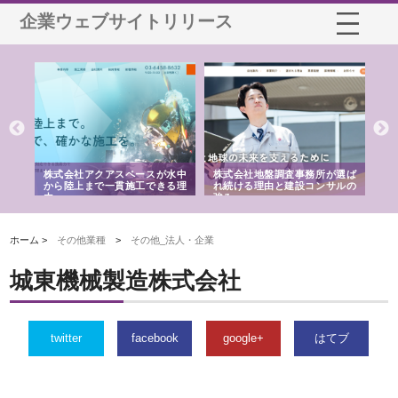
企業ウェブサイトリリース
シー
株式会社アクアスペースが水中
株式会社地盤調査事務所が選ば
株
ム導
から陸上まで一貫施工できる理
れ続ける理由と建設コンサルの
ス
由
強み
ホーム >
その他業種
>
その他_法人・企業
城東機械製造株式会社
twitter
facebook
google+
はてブ