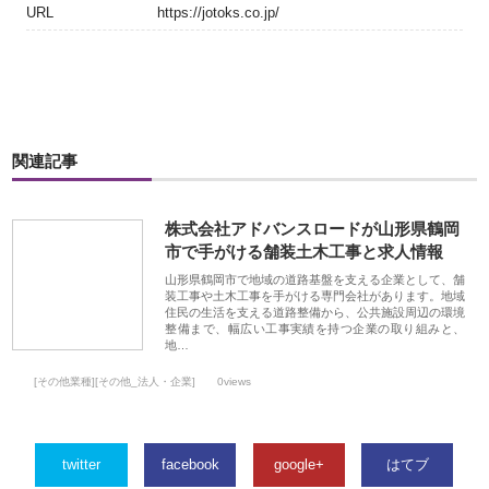
URL
https://jotoks.co.jp/
関連記事
株式会社アドバンスロードが山形県鶴岡
市で手がける舗装土木工事と求人情報
山形県鶴岡市で地域の道路基盤を支える企業として、舗
装工事や土木工事を手がける専門会社があります。地域
住民の生活を支える道路整備から、公共施設周辺の環境
整備まで、幅広い工事実績を持つ企業の取り組みと、
地…
[その他業種][その他_法人・企業]
0views
twitter
facebook
google+
はてブ