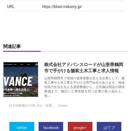
URL
https://blast-industry.jp/
関連記事
株式会社アドバンスロードが山形県鶴岡
市で手がける舗装土木工事と求人情報
山形県鶴岡市で地域の道路基盤を支える企業として、舗
装工事や土木工事を手がける専門会社があります。地域
住民の生活を支える道路整備から、公共施設周辺の環境
整備まで、幅広い工事実績を持つ企業の取り組みと、
地…
[その他業種][その他_法人・企業]
0views
twitter
facebook
google+
はてブ