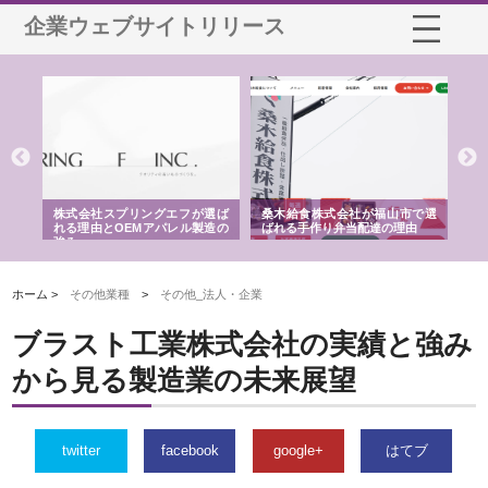
企業ウェブサイトリリース
や店
株式会社スプリングエフが選ば
桑木給食株式会社が福山市で選
株
る理
れる理由とOEMアパレル製造の
ばれる手作り弁当配達の理由
れ
強み
ホーム >
その他業種
>
その他_法人・企業
ブラスト工業株式会社の実績と強み
から見る製造業の未来展望
twitter
facebook
google+
はてブ