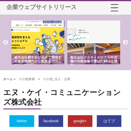
企業ウェブサイトリリース
ノー
株式会社耕文社が品川で実現す
株式会社ナカモトがホテルや店
株
の専
る販促物製作から配送までワン
舗の内装改修で選ばれ続ける理
れ
ストップ対応
由
強
ホーム >
その他業種
>
その他_法人・企業
エヌ・ケイ・コミュニケーション
ズ株式会社
twitter
facebook
google+
はてブ