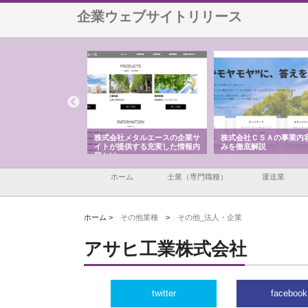
企業ウェブサイトリリース
ナツハラが建設と鋲螺
株式会社メタルエースの企業サ
株式会社ＣＳＡの事業内
暮らしを支える理由
イトが提供する充実した情報内
みを徹底解説
容とは
ホーム
士業（専門職種）
運送業
ホーム >
その他業種
>
その他_法人・企業
アサヒ工業株式会社
twitter
facebook