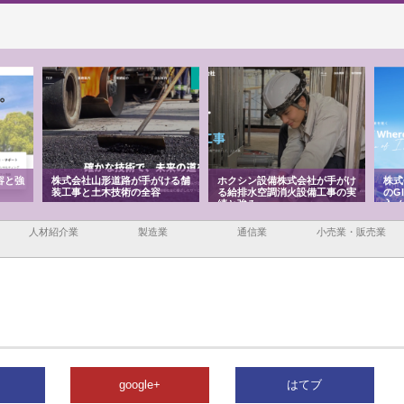
容と強
株式会社山形道路が手がける舗
ホクシン設備株式会社が手がけ
株式
装工事と土木技術の全容
る給排水空調消火設備工事の実
のG
績と強み
入メ
人材紹介業
製造業
通信業
小売業・販売業
google+
はてブ