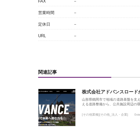
FAX
－
営業時間
－
定休日
－
URL
－
関連記事
株式会社アドバンスロード
山形県鶴岡市で地域の道路基盤を支
える道路整備から、公共施設周辺の
[その他業種][その他_法人・企業]
0vi