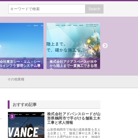
会社東京シー・エム・シー
株式会社アクアスペースが水中
株式会社地盤調査事
ISインフラ管理システム導
から陸上まで一貫施工できる理
れ続ける理由と建設
リット
由
強み
その他業種
おすすめ記事
株式会社アドバンスロードが山
1
形県鶴岡市で手がける舗装土木
工事と求人情報
山形県鶴岡市で地域の道路基盤を支え
る企業として、舗装工事や土木工事を
手がける専門会社があります。地域住