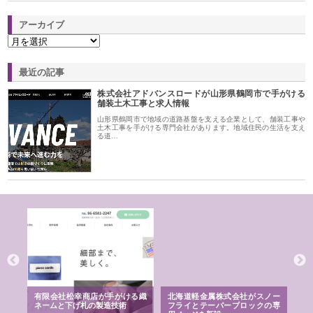
アーカイブ
最近の記事
株式会社アドバンスロードが山形県鶴岡市で手がける
舗装土木工事と求人情報
山形県鶴岡市で地域の道路基盤を支える企業として、舗装工事や
土木工事を手がける専門会社があります。地域住民の生活を支え
る道…
多摩
有限会社松幸商店が手がける織
北海道軽金属株式会社がスノー
株
工事
ネームと下げ札の製造技術
フライとテーパーブロックの専
る